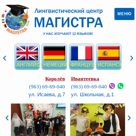
МЕНЮ
У НАС ИЗУЧАЮТ
12
ЯЗЫКОВ!
‹
›
АНГЛИЙСКИЙ
НЕМЕЦКИЙ
ФРАНЦУЗСКИЙ
ИСПАНСКИЙ
ИТА
Королёв
Ивантеевка
(963) 69-69-040
(963) 69-69-040
ул. Исаева, д.7
ул. Школьная, д.1
‹
›