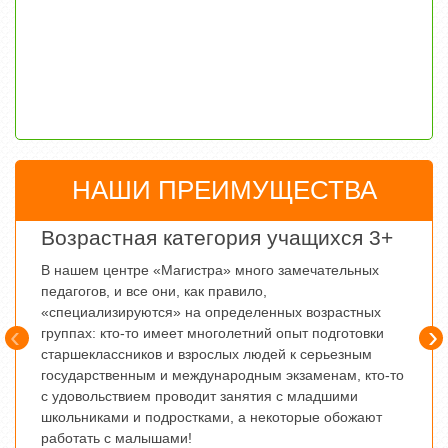
НАШИ ПРЕИМУЩЕСТВА
Возрастная категория учащихся 3+
Выс
В нашем центре «Магистра» много замечательных
Приоб
педагогов, и все они, как правило,
свои 
«специализируются» на определенных возрастных
можно
‹
›
группах: кто-то имеет многолетний опыт подготовки
Как п
старшеклассников и взрослых людей к серьезным
средс
государственным и международным экзаменам, кто-то
нашей
с удовольствием проводит занятия с младшими
оцени
школьниками и подростками, а некоторые обожают
Читать
работать с малышами!