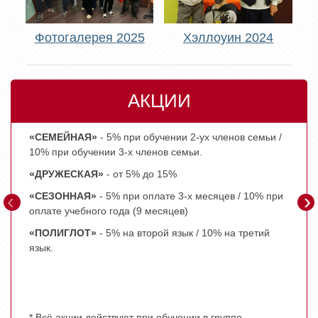
Фотогалерея 2025
Хэллоуин 2024
АКЦИИ
«СЕМЕЙНАЯ»
- 5% при обучении 2-ух членов семьи /
- Про
10% при обучении 3-х членов семьи.
- Про
«ДРУЖЕСКАЯ»
- от 5% до 15%
БЕСП
‹
›
«СЕЗОННАЯ»
- 5% при оплате 3-х месяцев / 10% при
- Пер
оплате учебного года (9 месяцев)
- Ски
«ПОЛИГЛОТ»
- 5% на второй язык / 10% на третий
худож
язык.
- Про
до сд
экспе