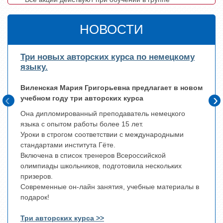
НОВОСТИ
Три новых авторских курса по немецкому
Идет
языку.
Распи
Виленская Мария Григорьевна предлагает в новом
Вторни
‹
›
учебном году три авторских курса
14:00
15:00
Она дипломированный преподаватель немецкого
16:00
языка с опытом работы более 15 лет.
Уроки в строгом соответствии с международными
Понед
стандартами института Гёте.
14:00
Включена в список тренеров Всероссийской
16.30
олимпиады школьников, подготовила нескольких
призеров.
Современные он-лайн занятия, учебные материалы в
подарок!
Три авторских курса >>