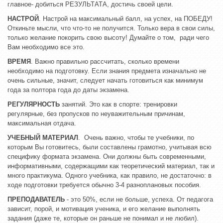
главное- добиться РЕЗУЛЬТАТА, достичь своей цели.
НАСТРОЙ
. Настрой на максимальный балл, на успех, на ПОБЕДУ!
Откиньте мысли, что что-то не получится. Только вера в свои силы,
только желание покорить свою высоту! Думайте о том, ради чего
Вам необходимо все это.
ВРЕМЯ
. Важно правильно рассчитать, сколько времени
необходимо на подготовку. Если знания предмета изначально не
очень сильные, значит, следует начать готовиться как минимум
года за полтора года до даты экзамена.
РЕГУЛЯРНОСТЬ
занятий. Это как в спорте: тренировки
регулярные, без пропусков по неуважительным причинам,
максимальная отдача.
УЧЕБНЫЙ МАТЕРИАЛ
. Очень важно, чтобы те учебники, по
которым Вы готовитесь, были составлены грамотно, учитывая всю
специфику формата экзамена. Они должны быть современными,
информативными, содержащими как теоретический материал, так и
много практикума. Одного учебника, как правило, не достаточно: в
ходе подготовки требуется обычно 3-4 разноплановых пособия.
ПРЕПОДАВАТЕЛЬ
- это 50%, если не больше, успеха. От педагога
зависит, порой, и мотивация ученика, и его желание выполнять
задания (даже те, которые он раньше не понимал и не любил).