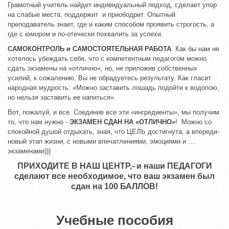
Грамотный учитель найдет индивидуальный подход, сделает упор
на слабые места, поддержит и приободрит. Опытный
преподаватель знает, где и каким способом проявить строгость, а
где с юмором и по-отечески похвалить за успехи.
САМОКОНТРОЛЬ и САМОСТОЯТЕЛЬНАЯ РАБОТА
. Как бы нам не
хотелось убеждать себя, что с компетентным педагогом можно
сдать экзамены на «отлично», но, не приложив собственных
усилий, к сожалению, Вы не обрадуетесь результату. Как гласит
народная мудрость: «Можно заставить лошадь подойти к водопою,
но нельзя заставить ее напиться».
Вот, пожалуй, и все. Соединив все эти «ингредиенты», мы получим
то, что нам нужно -
ЭКЗАМЕН СДАН НА «ОТЛИЧНО»
! Можно со
спокойной душой отдыхать, зная, что ЦЕЛЬ достигнута, а впереди-
новый этап жизни, с новыми впечатлениями, эмоциями и …
экзаменами)))
ПРИХОДИТЕ В НАШ ЦЕНТР,- и наши ПЕДАГОГИ
сделают все необходимое, что ваш экзамен был
сдан на 100 БАЛЛОВ!
Учебные пособия