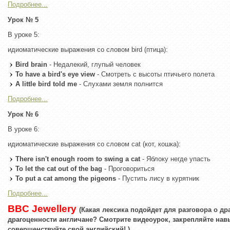
Подробнее...
Урок № 5
В уроке 5:
идиоматические выражения со словом bird (птица):
Bird brain
- Недалекий, глупый человек
To have a bird's eye view
- Смотреть с высоты птичьего полета
A little bird told me
- Слухами земля полнится
Подробнее...
Урок № 6
В уроке 6:
идиоматические выражения со словом cat (кот, кошка):
There isn't enough room to swing a cat
- Яблоку негде упасть
To let the cat out of the bag
- Проговориться
To put a cat among the pigeons
- Пустить лису в курятник
Подробнее...
BBC Jewellery
(Какая лексика подойдет для разговора о д
драгоценности англичане? Смотрите видеоурок, закрепляйте нав
совершенствуйте свой английский! )