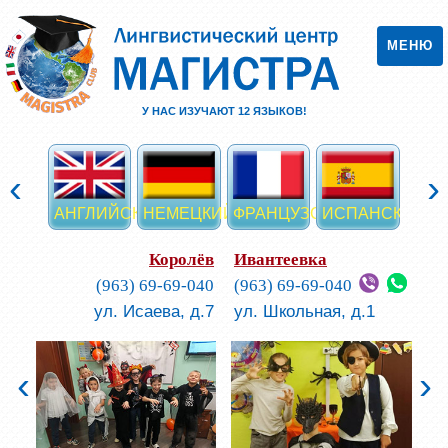
МЕНЮ
У НАС ИЗУЧАЮТ
12
ЯЗЫКОВ!
‹
›
АНГЛИЙСКИЙ
НЕМЕЦКИЙ
ФРАНЦУЗСКИЙ
ИСПАНСКИЙ
ИТА
Королёв
Ивантеевка
(963) 69-69-040
(963) 69-69-040
ул. Исаева, д.7
ул. Школьная, д.1
‹
›