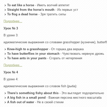
To eat like a horse
- Иметь волчий аппетит
Straight from the horse's mouth
- Из первых уст
To flog a dead horse
- Зря тратить силы
Подробнее...
Урок № 3
В уроке 3:
идиоматические выражения со словами grasshopper (кузнечик), butterfly
Knee-high to a grasshopper
- От горшка два вершка
To have butterflies in your stomach
- Чувствовать нервную дрожь
To have ants in your pants
- Сгорать от нетерпения
Подробнее...
Урок № 4
В уроке 4:
идиоматические выражения со словом fish (рыба):
There's something fishy about this
- Это выглядит подозрительно
A big fish in a small pond
- Важная персона местного масштаба
A fish out of water
- Не в своей стихии