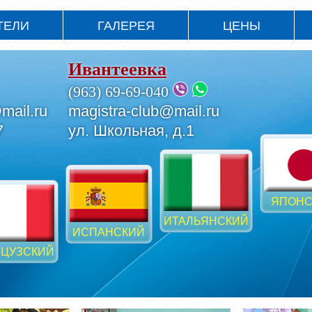
ТЕЛИ
ГАЛЕРЕЯ
ЦЕНЫ
Ивантеевка
(963) 69-69-040
mail.ru
magistra-club@mail.ru
7
ул. Школьная, д.1
ЯПОНС
ИТАЛЬЯНСКИЙ
ИСПАНСКИЙ
ЦУЗСКИЙ