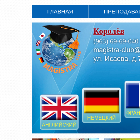
ГЛАВНАЯ
ПРЕПОДАВА
Королёв
(963) 69-69-040
magistra-club@
ул. Исаева, д.
ФРАН
НЕМЕЦКИЙ
АНГЛИЙСКИЙ