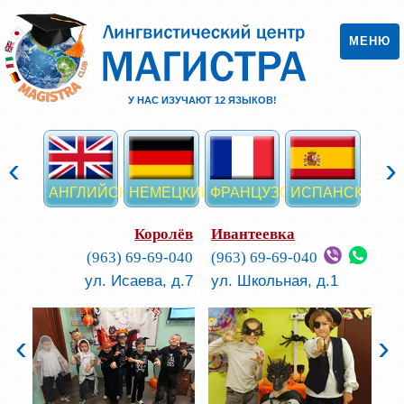
МЕНЮ
У НАС ИЗУЧАЮТ
12
ЯЗЫКОВ!
‹
›
АНГЛИЙСКИЙ
НЕМЕЦКИЙ
ФРАНЦУЗСКИЙ
ИСПАНСКИЙ
ИТА
Королёв
Ивантеевка
(963) 69-69-040
(963) 69-69-040
ул. Исаева, д.7
ул. Школьная, д.1
‹
›