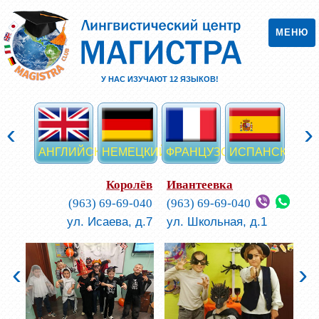
МЕНЮ
У НАС ИЗУЧАЮТ
12
ЯЗЫКОВ!
‹
›
АНГЛИЙСКИЙ
НЕМЕЦКИЙ
ФРАНЦУЗСКИЙ
ИСПАНСКИЙ
ИТА
Королёв
Ивантеевка
(963) 69-69-040
(963) 69-69-040
ул. Исаева, д.7
ул. Школьная, д.1
‹
›