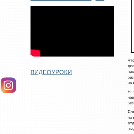
Что
диа
ВИДЕОУРОКИ
пи
раз
на 
Есл
нав
без
Сл
ни 
от
выу