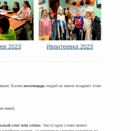
ев 2023
Ивантеевка 2023
йваня. Более
миллиарда
людей на земле владеют этим
ом мире).
льный слог или слово
. Часто одно слово может
о китайских знаков, но некоторые словари содержат до