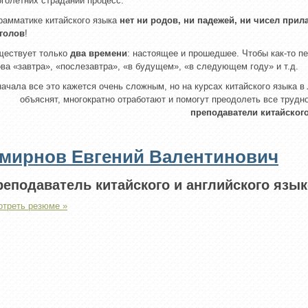
голетних страданий процесс.
рамматике китайского языка
нет ни родов, ни падежей, ни чисел при
аголов
!
ществует только
два времени
: настоящее и прошедшее. Чтобы как-то 
ва «завтра», «послезавтра», «в будущем», «в следующем году» и т.д.
ачала все это кажется очень сложным, но на курсах китайского языка в
объяснят, многократно отработают и помогут преодолеть все трудн
преподаватели китайского
мирнов Евгений Валентинович
реподаватель китайского и английского язык
треть резюме »