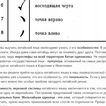
бы выучить китайский язык необходимо узнать о его
особенностях
. В 
лекте. Иногда даже сами китайцы могут не понимать друг друга. Поэто
сьма, ведь
иероглифы на всей территории Китая одинаковы
. Не пере
работан государственный язык -
путунхуа
, основанный на самых распр
курсах китайского языка в Королеве и Ивантеевке.
и вы решили прийти на курсы китайского языка в наш
лингвистический 
ерняка уже слышали, что его особенность- это
тональность
. Если у ва
 него можно без особых проблем овладеть китайской речью.
ожность звуковой системы
китайского языка заключается в том, что 
на одну из европейских. Построение предложений также отличается от р
дельных букв
.
Мельчайшая единица - это слог
, который собирается из
чить, нужно выучить произношение всех слогов по отдельности. Проще 