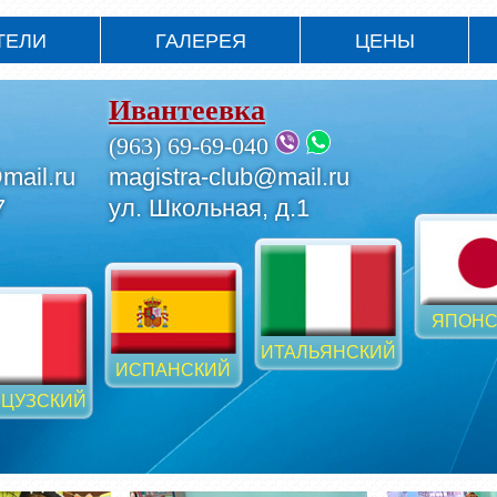
ТЕЛИ
ГАЛЕРЕЯ
ЦЕНЫ
Ивантеевка
(963) 69-69-040
mail.ru
magistra-club@mail.ru
7
ул. Школьная, д.1
ЯПОНС
ИТАЛЬЯНСКИЙ
ИСПАНСКИЙ
ЦУЗСКИЙ