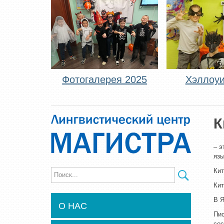
Фотогалерея 2025
Хэллоуи
К
– э
язы
Кит
Кит
В Я
О НАС
Пис
сос