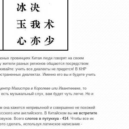
разных провинциях Китая люди говорят на своем
му жители разных регионов общаются посредством
живайте: учить все диалекты не придется! В КНР
остраненных диалектах. Именно его вы и будете учить
центр Магистра в Королеве или Ивантеевке
, то
с есть музыкальный слух, вам будет чуть легче. Но и
нам она кажется непривычной и совершенно не похожей
усского или английского. В Китайском вы
не встретите
 звуков. Всего
слогов в путунхуа - 414
. Чтобы все их
это сделать, используя латинское написание -