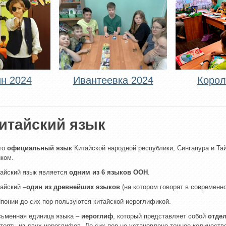
н 2024
Ивантеевка 2024
Корол
итайский язык
то
официальный язык
Китайской народной республики, Сингапура и Та
ком.
айский язык является
одним из 6 языков ООН
.
айский –
один из древнейших языков
(на котором говорят в современн
понии до сих пор пользуются китайской иероглификой.
ьменная единица языка –
иероглиф
, который представляет собой
отде
тоять из двух иероглифов. До сих пор не установлено точное количеств