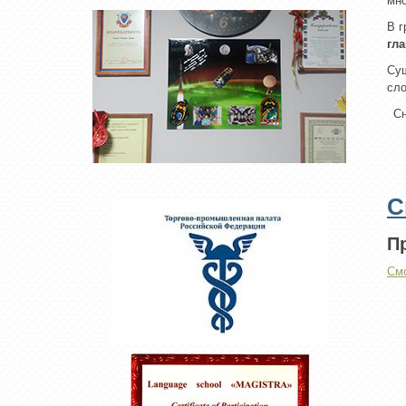
мно
В г
гл
Су
сло
Сн
С
П
Смо