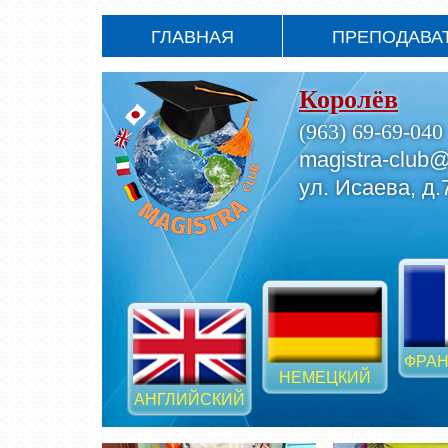
ГЛАВНАЯ
ПРЕПОДАВА
Королёв
(963) 69-69-040
magistra-club@
ул. Исаева, д.
ФРАН
НЕМЕЦКИЙ
АНГЛИЙСКИЙ