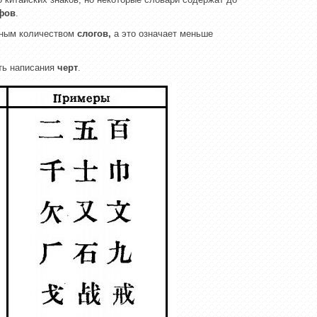
ифов
.
енным количеством
слогов,
а это означает меньше
ть написания
черт
.