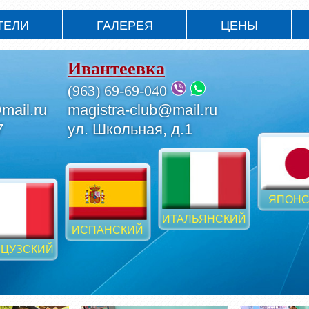
ТЕЛИ
ГАЛЕРЕЯ
ЦЕНЫ
Ивантеевка
(963) 69-69-040
mail.ru
magistra-club@mail.ru
7
ул. Школьная, д.1
ЯПОНС
ИТАЛЬЯНСКИЙ
ИСПАНСКИЙ
ЦУЗСКИЙ