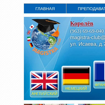
ГЛАВНАЯ
ПРЕПОДАВА
Королёв
(963) 69-69-040
magistra-club@
ул. Исаева, д.
ФРАН
НЕМЕЦКИЙ
АНГЛИЙСКИЙ