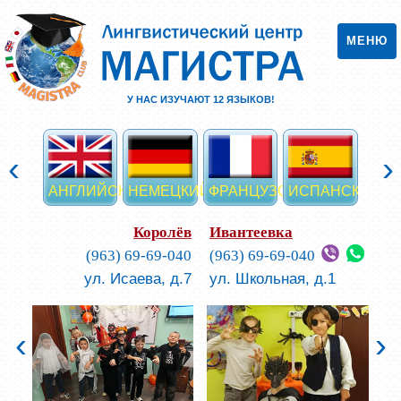
МЕНЮ
У НАС ИЗУЧАЮТ
12
ЯЗЫКОВ!
‹
›
АНГЛИЙСКИЙ
НЕМЕЦКИЙ
ФРАНЦУЗСКИЙ
ИСПАНСКИЙ
ИТА
Королёв
Ивантеевка
(963) 69-69-040
(963) 69-69-040
ул. Исаева, д.7
ул. Школьная, д.1
‹
›