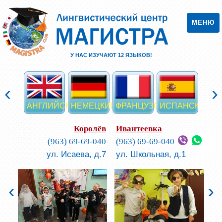
МЕНЮ
У НАС ИЗУЧАЮТ
12
ЯЗЫКОВ!
‹
›
АНГЛИЙСКИЙ
НЕМЕЦКИЙ
ФРАНЦУЗСКИЙ
ИСПАНСКИЙ
ИТА
Королёв
Ивантеевка
(963) 69-69-040
(963) 69-69-040
ул. Исаева, д.7
ул. Школьная, д.1
‹
›