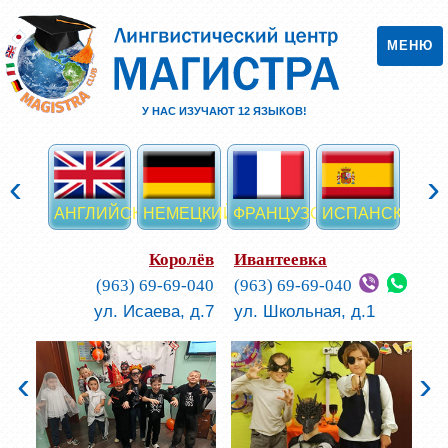
МЕНЮ
У НАС ИЗУЧАЮТ
12
ЯЗЫКОВ!
‹
›
АНГЛИЙСКИЙ
НЕМЕЦКИЙ
ФРАНЦУЗСКИЙ
ИСПАНСКИЙ
ИТА
Королёв
Ивантеевка
(963) 69-69-040
(963) 69-69-040
ул. Исаева, д.7
ул. Школьная, д.1
‹
›