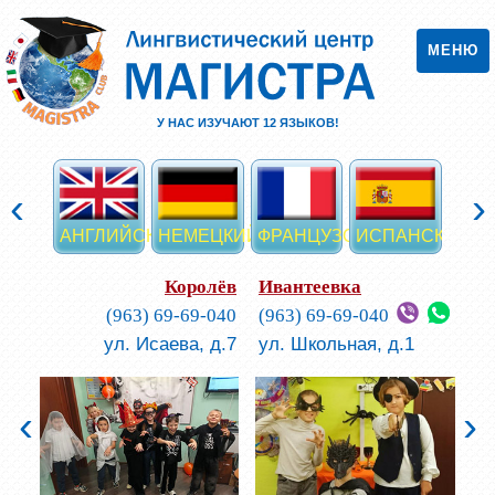
МЕНЮ
У НАС ИЗУЧАЮТ
12
ЯЗЫКОВ!
‹
›
АНГЛИЙСКИЙ
НЕМЕЦКИЙ
ФРАНЦУЗСКИЙ
ИСПАНСКИЙ
ИТА
Королёв
Ивантеевка
(963) 69-69-040
(963) 69-69-040
ул. Исаева, д.7
ул. Школьная, д.1
‹
›