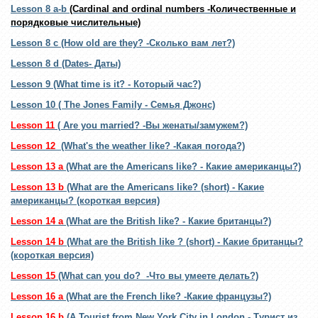
Lesson 8 a-b
(Cardinal and ordinal numbers -Количественные и
порядковые числительные)
Lesson 8 c
(How old are they? -Сколько вам лет?)
Lesson 8 d
(Dates- Даты)
Lesson 9
(What time is it? - Который час?)
Lesson 10
( The Jones Family - Семья Джонс)
Lesson 11
( Are you married? -Вы женаты/замужем?)
Lesson 12
(What's the weather like? -Какая погода?)
Lesson 13 a
(What are the Americans like? - Какие американцы?)
Lesson 13 b
(What are the Americans like? (short) - Какие
американцы? (короткая версия)
Lesson 14 a
(What are the British like? - Какие британцы?)
Lesson 14 b
(What are the British like ? (short) - Какие британцы?
(короткая версия)
Lesson 15
(What can you do? -Что вы умеете делать?)
Lesson 16 a
(What are the French like? -Какие французы?)
Le
sson 16 b
(A Tourist from New York City in London - Турист из