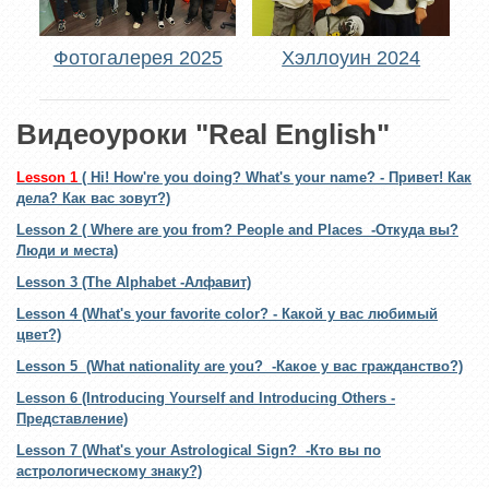
Фотогалерея 2025
Хэллоуин 2024
Видеоуроки "Real English"
Lesson 1
( Hi! How're you doing? What's your name? - Привет! Как
дела? Как вас зовут?)
Lesson 2
( Where are you from? People and Places -Откуда вы?
Люди и места)
Lesson 3
(The Alphabet -Алфавит)
Lesson 4
(What's your favorite color? - Какой у вас любимый
цвет?)
Lesson 5
(What nationality are you? -Какое у вас гражданство?)
Lesson 6
(Introducing Yourself and Introducing Others -
Представление)
Lesson 7
(What's your Astrological Sign? -Кто вы по
астрологическому знаку?)