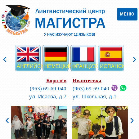
МЕНЮ
У НАС ИЗУЧАЮТ
12
ЯЗЫКОВ!
‹
›
АНГЛИЙСКИЙ
НЕМЕЦКИЙ
ФРАНЦУЗСКИЙ
ИСПАНСКИЙ
ИТА
Королёв
Ивантеевка
(963) 69-69-040
(963) 69-69-040
ул. Исаева, д.7
ул. Школьная, д.1
‹
›