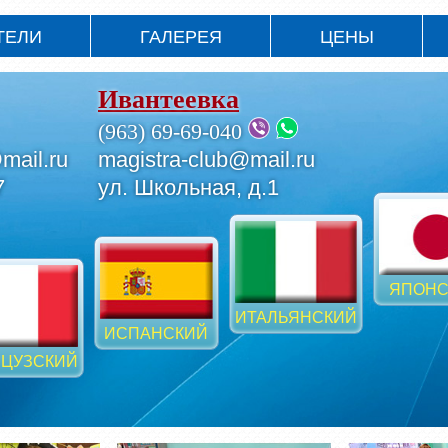
ТЕЛИ
ГАЛЕРЕЯ
ЦЕНЫ
Ивантеевка
(963) 69-69-040
mail.ru
magistra-club@mail.ru
7
ул. Школьная, д.1
ЯПОНС
ИТАЛЬЯНСКИЙ
ИСПАНСКИЙ
ЦУЗСКИЙ