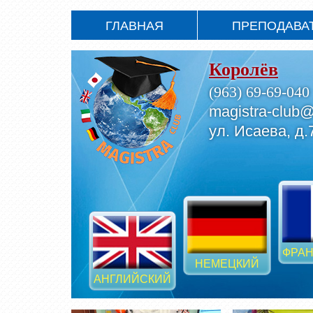
ГЛАВНАЯ
ПРЕПОДАВА
Королёв
(963) 69-69-040
magistra-club@
ул. Исаева, д.
ФРАН
НЕМЕЦКИЙ
АНГЛИЙСКИЙ