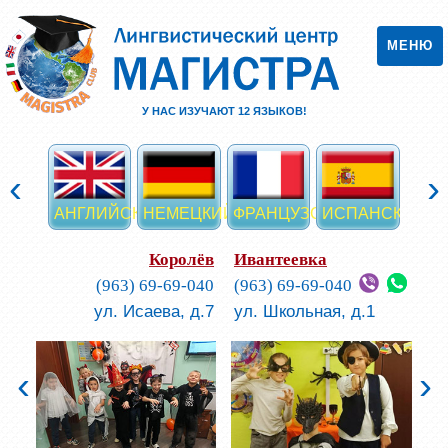
МЕНЮ
У НАС ИЗУЧАЮТ
12
ЯЗЫКОВ!
‹
›
АНГЛИЙСКИЙ
НЕМЕЦКИЙ
ФРАНЦУЗСКИЙ
ИСПАНСКИЙ
ИТА
Королёв
Ивантеевка
(963) 69-69-040
(963) 69-69-040
ул. Исаева, д.7
ул. Школьная, д.1
‹
›