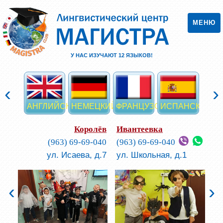
МЕНЮ
У НАС ИЗУЧАЮТ
12
ЯЗЫКОВ!
‹
›
АНГЛИЙСКИЙ
НЕМЕЦКИЙ
ФРАНЦУЗСКИЙ
ИСПАНСКИЙ
ИТА
Королёв
Ивантеевка
(963) 69-69-040
(963) 69-69-040
ул. Исаева, д.7
ул. Школьная, д.1
‹
›