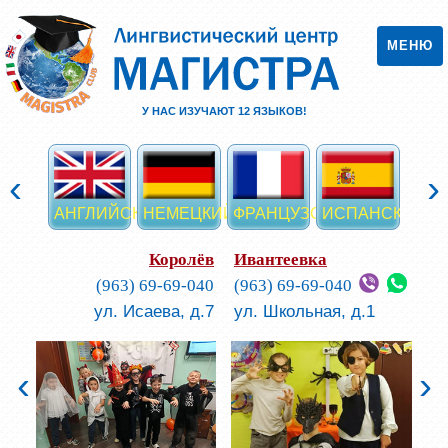
МЕНЮ
У НАС ИЗУЧАЮТ
12
ЯЗЫКОВ!
‹
›
АНГЛИЙСКИЙ
НЕМЕЦКИЙ
ФРАНЦУЗСКИЙ
ИСПАНСКИЙ
ИТА
Королёв
Ивантеевка
(963) 69-69-040
(963) 69-69-040
ул. Исаева, д.7
ул. Школьная, д.1
‹
›