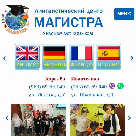
МЕНЮ
У НАС ИЗУЧАЮТ
12
ЯЗЫКОВ!
‹
›
АНГЛИЙСКИЙ
НЕМЕЦКИЙ
ФРАНЦУЗСКИЙ
ИСПАНСКИЙ
ИТА
Королёв
Ивантеевка
(963) 69-69-040
(963) 69-69-040
ул. Исаева, д.7
ул. Школьная, д.1
‹
›