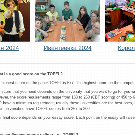
н 2024
Ивантеевка 2024
Корол
t is a good score on the TOEFL?
 highest score on the paper TOEFL is 677. The highest score on the compu
 score that you need depends on the university that you want to go to; you will
ever, the score requirements range from 133 to 250 (CBT scoring) or 450 to 600
't have a minimum requirement; usually these universities are the best ones, 
se universities have TOEFL scores from 267 to 300.
r final score depends on your essay score. Each point on the essay will raise 
олько баллов нужно набрать в
TOEFL
?