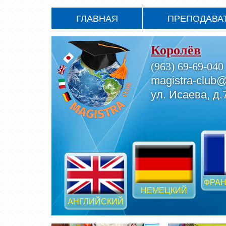
ГЛАВНАЯ
ПРЕПОДАВА
Королёв
(963) 69-69-040
magistra-club@
ул. Исаева, д.
ФРАН
НЕМЕЦКИЙ
АНГЛИЙСКИЙ