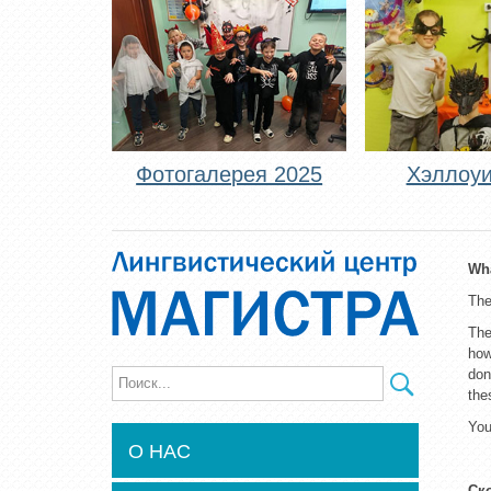
Фотогалерея 2025
Хэллоуи
Wha
The
The
how
don
the
You
О НАС
Ск