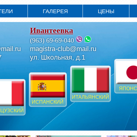
ТЕЛИ
ГАЛЕРЕЯ
ЦЕНЫ
Ивантеевка
(963) 69-69-040
mail.ru
magistra-club@mail.ru
7
ул. Школьная, д.1
ЯПОНС
ИТАЛЬЯНСКИЙ
ИСПАНСКИЙ
ЦУЗСКИЙ